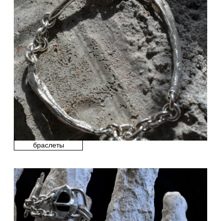
rough jwlry
2026