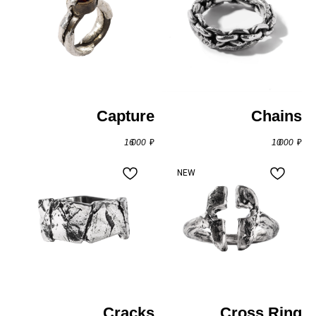
Capture
Chains
16 000
₽
10 000
₽
NEW
Cracks
Cross Ring