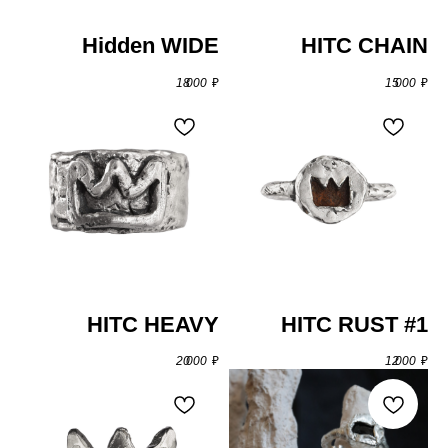
Hidden WIDE
HITC CHAIN
18 000
₽
15 000
₽
серьги
HITC HEAVY
HITC RUST #1
20 000
₽
12 000
₽