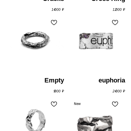
14 000
₽
12 000
₽
Empty
euphoria
9 000
₽
24 000
₽
New