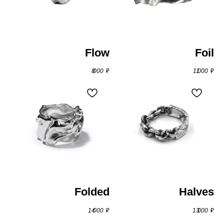
Flow
Foil
8 000
₽
11 000
₽
Folded
Halves
14 000
₽
13 000
₽