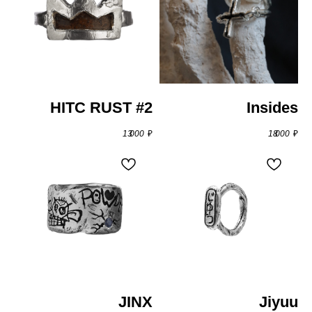
браслеты
HITC RUST #2
Insides
13 000
₽
18 000
₽
кольца
JINX
Jiyuu