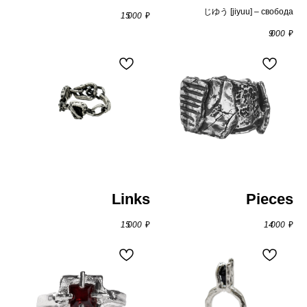
じゆう [jiyuu] – свобода
15 000
₽
9 000
₽
цепи и подвески
Оплата
Онлайн либо наличными при получении.
Links
Pieces
15 000
₽
14 000
₽
Доставка
По Москве курьером в пределах МКАД —
800 рублей.