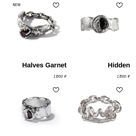
NEW
Halves Garnet
Hidden
17 000
₽
17 000
₽