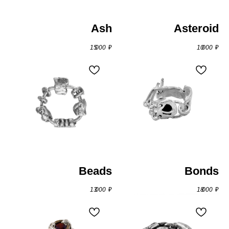
Ash
Asteroid
15 000
₽
10 000
₽
Beads
Bonds
13 000
₽
18 000
₽