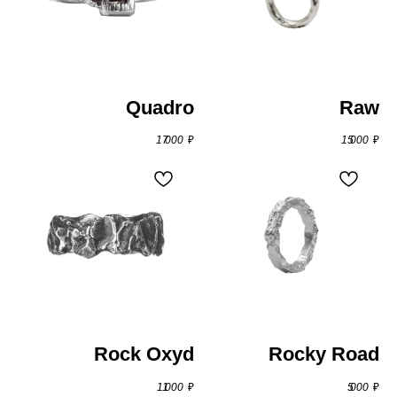
По России службой СДЭК — зависит
от региона доставки. Отправление
происходит только после полной оплаты
почтовых услуг и самого изделия. После
отправления вы получите трек-номер
Quadro
Raw
посылки для отслеживания
ее местонахождения.
17 000
₽
15 000
₽
Самовывоз из мастерской — бесплатно*
*Перед визитом — напишите в
Telegram
Адрес:
г. Москва, ул. Самокатная 2А стр.1,
м. Бауманская
,
визит по предварительной
записи
Rock Oxyd
Rocky Road
Телефон:
+7 (929) 935–57–74
11 000
₽
5 000
₽
Почта:
roughjwlry@gmail.com