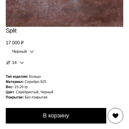
Split
17 000
₽
Черный
14
Черный
Серебристый
14
Тип изделия:
Кольцо
Материал:
Серебро 925
14,5
Вес:
15-20 гр.
Цвет
: Серебристый, Черный
15
Покрытие:
Без покрытия
15,5
В корзину
16
16,5