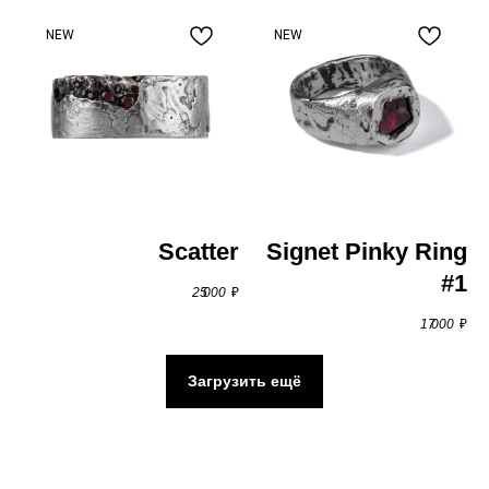
Телеграм:
@rough_jwlry
NEW
NEW
Scatter
Signet Pinky Ring
Каталог
#1
25 000
₽
Серьги
17 000
₽
Кольца
Загрузить ещё
Браслеты
Цепи и подвески
Контакты