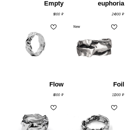
Empty
euphoria
9 000
₽
24 000
₽
New
Flow
Foil
8 000
₽
11 000
₽