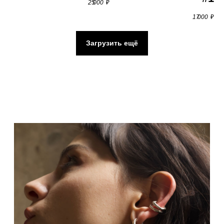
25 000
₽
17 000
₽
Телефон:
+7 (929) 935–57–74
Почта:
roughjwlry@gmail.com
Телеграм:
@rough_jwlry
Загрузить ещё
Каталог
Серьги
Кольца
Браслеты