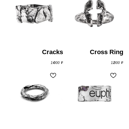
Cracks
Cross Ring
14 000
₽
12 000
₽