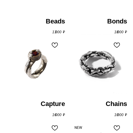
Beads
Bonds
13 000
₽
18 000
₽
Capture
Chains
16 000
₽
10 000
₽
NEW