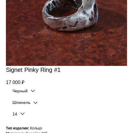
Signet Pinky Ring #1
17 000
₽
Черный
Шпинель
Черный
14
Серебристый
Шпинель
Гранат
14
Тип изделия:
Кольцо