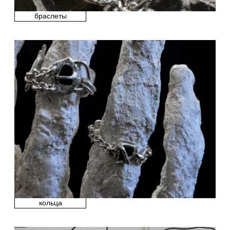
rough jwlry
2026