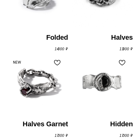
Folded
Halves
14 000
₽
13 000
₽
NEW
Halves Garnet
Hidden
17 000
₽
17 000
₽