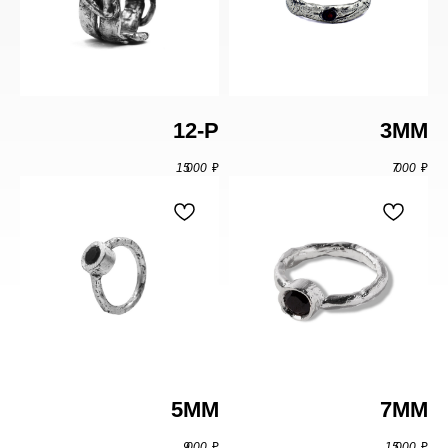
21
Под заказ
12-P
3ММ
15 000
₽
7 000
₽
5ММ
7MM
9 000
₽
15 000
₽