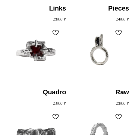
Links
Pieces
15 000
₽
14 000
₽
цепи и подвески
Оплата
Quadro
Raw
Онлайн либо наличными при получении.
17 000
₽
15 000
₽
Доставка