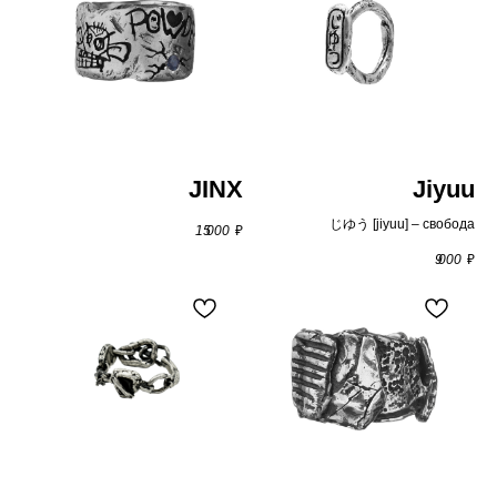
браслеты
JINX
Jiyuu
じゆう [jiyuu] – свобода
15 000
₽
9 000
₽
кольца