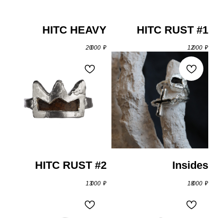
HITC HEAVY
HITC RUST #1
20 000
₽
12 000
₽
серьги
HITC RUST #2
Insides
13 000
₽
18 000
₽