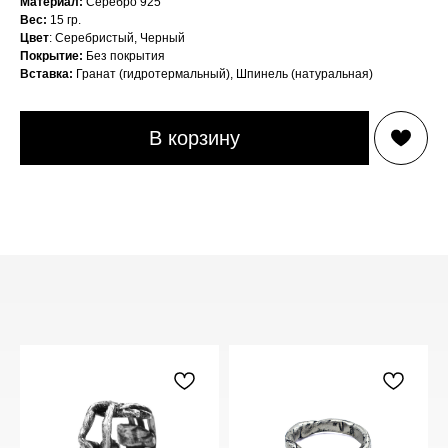
Материал:
Серебро 925
14,5
Вес:
15 гр.
Цвет
: Серебристый, Черный
15
Покрытие:
Без покрытия
Вставка:
Гранат (гидротермальный), Шпинель (натуральная)
15,5
16
В корзину
16,5
17
17,5
18
18,5
19
19,5
20
20,5