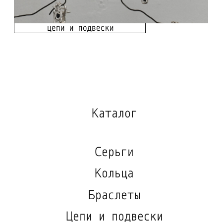
луки →
rough jwlry
2026