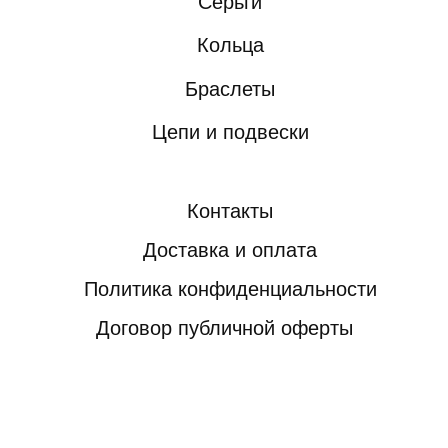
rough jwlry
2026