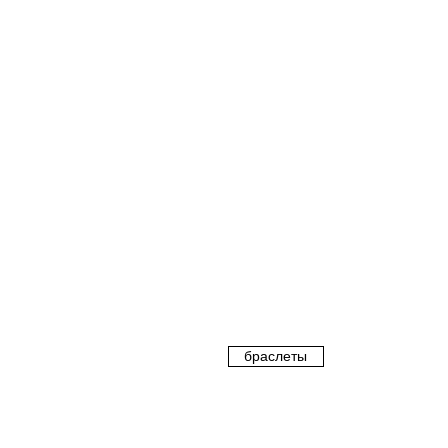
браслеты
цепи и подвески
луки →