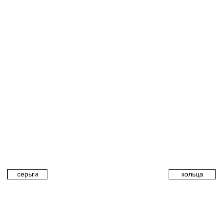
серьги
кольца
Каталог
Серьги
Кольца
Браслеты
Цепи и подвески
Контакты
Доставка и оплата
Политика конфиденциальности
Договор публичной оферты